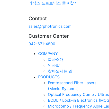
리직스 포트로닉스 즐겨찾기
Contact
sales@rphotronics.com
Customer Center
042-671-4800
COMPANY
회사소개
인사말
찾아오시는 길
PRODUCTS
Femtosecond Fiber Lasers
(Menlo Systems)
Optical Frequency Comb / Ultra
ECDL / Lock-in Electronics (MO
Microcomb / Frequency Agile La