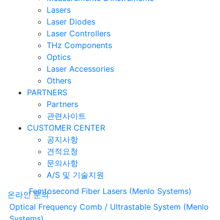
Lasers
Laser Diodes
Laser Controllers
THz Components
Optics
Laser Accessories
Others
PARTNERS
Partners
관련사이트
CUSTOMER CENTER
공지사항
견적요청
문의사항
A/S 및 기술지원
Femtosecond Fiber Lasers (Menlo Systems)
온라인 문의
Optical Frequency Comb / Ultrastable System (Menlo
Systems)