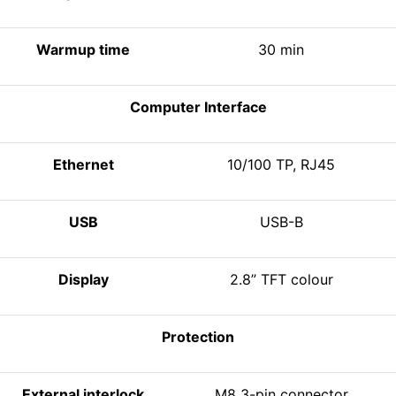
Warmup time
30 min
Computer Interface
Ethernet
10/100 TP, RJ45
USB
USB-B
Display
2.8” TFT colour
Protection
External interlock
M8 3-pin connector