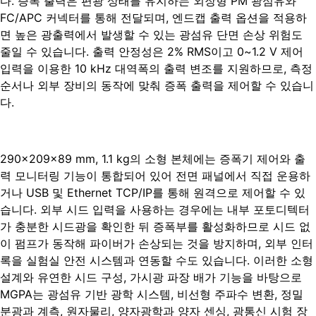
다. 증폭 출력은 편광 상태를 유지하는 외장형 PM 광섬유와
FC/APC 커넥터를 통해 전달되며, 엔드캡 출력 옵션을 적용하
면 높은 광출력에서 발생할 수 있는 광섬유 단면 손상 위험도
줄일 수 있습니다. 출력 안정성은 2% RMS이고 0~1.2 V 제어
입력을 이용한 10 kHz 대역폭의 출력 변조를 지원하므로, 측정
순서나 외부 장비의 동작에 맞춰 증폭 출력을 제어할 수 있습니
다.
290×209×89 mm, 1.1 kg의 소형 본체에는 증폭기 제어와 출
력 모니터링 기능이 통합되어 있어 전면 패널에서 직접 운용하
거나 USB 및 Ethernet TCP/IP를 통해 원격으로 제어할 수 있
습니다. 외부 시드 입력을 사용하는 경우에는 내부 포토디텍터
가 충분한 시드광을 확인한 뒤 증폭부를 활성화하므로 시드 없
이 펌프가 동작해 파이버가 손상되는 것을 방지하며, 외부 인터
록을 실험실 안전 시스템과 연동할 수도 있습니다. 이러한 소형
설계와 유연한 시드 구성, 가시광 파장 배가 기능을 바탕으로
MGPA는 광섬유 기반 광학 시스템, 비선형 주파수 변환, 정밀
분광과 계측, 원자물리, 양자광학과 양자 센싱, 광통신 시험 장